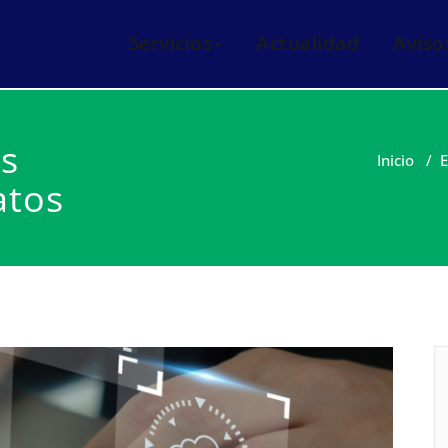
eis i manteniments informàtics Mataró
italnet
Servicios
Actualidad
Aviso
as
Inicio
/
E
atos