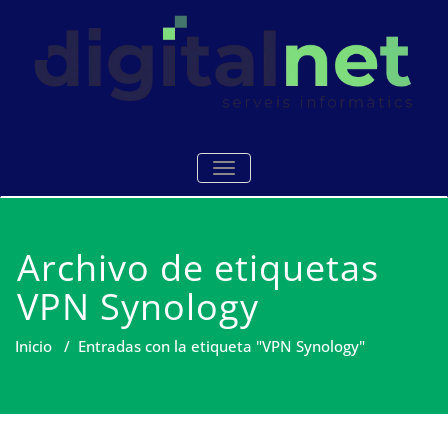
Saltar
al
contenido
Serveis i manteniments
Digitalnet
ALTERNAR NAVEGACIÓN
informàtics Mataró
Archivo de etiquetas
VPN Synology
Inicio
/
Entradas con la etiqueta "VPN Synology"