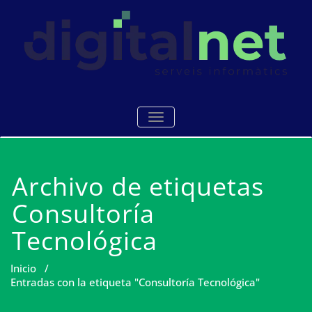
Saltar
al
contenido
Serveis i manteniments
Digitalnet
ALTERNAR NAVEGACIÓN
informàtics Mataró
Archivo de etiquetas
Consultoría
Tecnológica
Inicio
/
Entradas con la etiqueta "Consultoría Tecnológica"