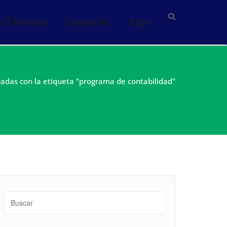
s Técnicos
Contacto
Esp
radas con la etiqueta "programa de contabilidad"