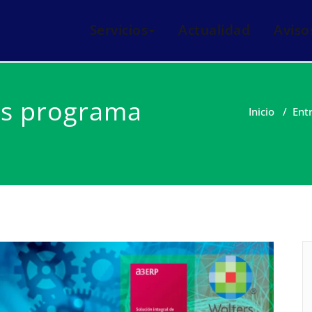
eis i manteniments informàtics Mataró
italnet
Servicios
Actualidad
Aviso
as programa
Inicio
/
Ent