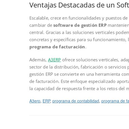
Ventajas Destacadas de un Sof
Escalable, crece en funcionalidades y puestos de 
cambiar de
software de gestión ERP
manteniend
central. Gracias a las soluciones verticales po
concretas y específicas para su funcionamiento, 
programa de facturación
.
Además,
A3ERP
ofrece soluciones verticales, ada
sector de la distribución, fabricación o servicios
gestión ERP se convierte en una herramienta co
de facturación. Este enfoque especializado apor
la capacidad de respuesta frente a los retos del 
A3erp
, 
ERP
, 
programa de contabilidad
, 
programa de fa