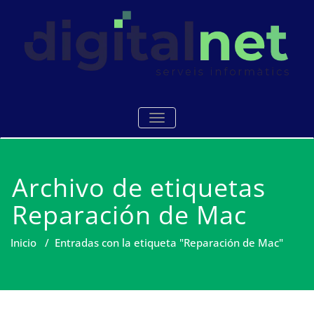
Saltar
al
contenido
Serveis i manteniments
Digitalnet
ALTERNAR NAVEGACIÓN
informàtics Mataró
Archivo de etiquetas
Reparación de Mac
Inicio
/
Entradas con la etiqueta "Reparación de Mac"