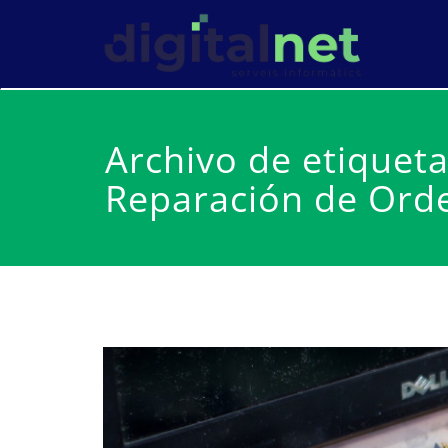
Saltar
al
Serv
Dig
contenido
Archivo de etiquet
Reparación de Ord