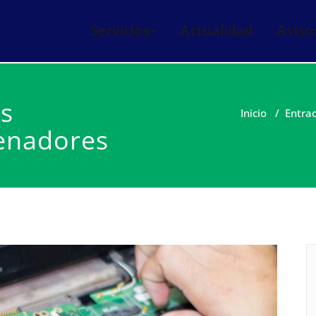
eis i manteniments informàtics Mataró
italnet
Servicios
Actualidad
Aviso
as
Inicio
/
Entra
enadores