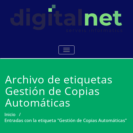
Saltar
al
contenido
Serveis i manteniments
Digitalnet
ALTERNAR NAVEGACIÓN
informàtics Mataró
Archivo de etiquetas
Gestión de Copias
Automáticas
Inicio
/
Entradas con la etiqueta "Gestión de Copias Automáticas"