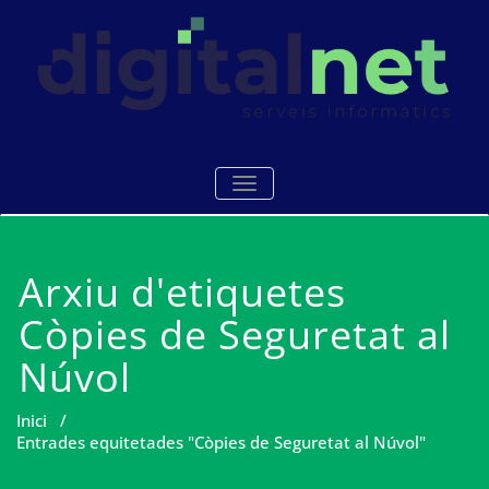
Skip
to
content
Serveis i manteniments
Digitalnet
TOGGLE NAVIGATION
informàtics Mataró
Arxiu d'etiquetes
Còpies de Seguretat al
Núvol
Inici
/
Entrades equitetades "Còpies de Seguretat al Núvol"