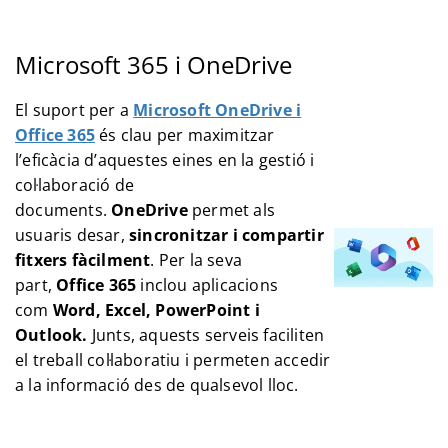
Microsoft 365 i OneDrive
El suport per a
Microsoft OneDrive i
Office 365
és clau per maximitzar
l’eficàcia d’aquestes eines en la gestió i
col·laboració de
documents.
OneDrive
permet als
usuaris desar,
sincronitzar i compartir
fitxers fàcilment
. Per la seva
part,
Office 365
inclou aplicacions
com
Word, Excel, PowerPoint i
Outlook.
Junts, aquests serveis faciliten
el treball col·laboratiu i permeten accedir
a la informació des de qualsevol lloc.