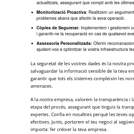
actualitzats, assegurant que compti amb les últimes
Monitorització Proactiva
: Realitzem un seguiment 
problemes abans que afectin la seva operació.
Còpies de Seguretat:
Implementem i gestionem un 
i garantir-ne la recuperació en cas de qualsevol even
Assessoria Personalitzada:
Oferim recomanacions 
ajudant-vos a optimitzar la vostra infraestructura te
La seguretat de les vostres dades és la nostra p
salvaguardar la informació sensible de la teva e
garantir que tots els sistemes compleixin les nor
amenaces.
A la nostra empresa, valorem la transparència i
etapa del procés, assegurant que tinguis la tranqu
expertes. Confia en nosaltres perquè les teves o
efectives. Junts, portarem el teu negoci al següen
importa: fer créixer la teva empresa.