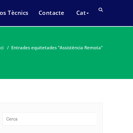
os Tècnics
Contacte
Cat
ici
/
Entrades equitetades "Assistència Remota"