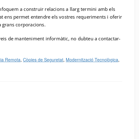
foquem a construir relacions a llarg termini amb els
at ens permet entendre els vostres requeriments i oferir
a grans corporacions.
veis de manteniment informàtic, no dubteu a contactar-
cia Remota
, 
Còpies de Seguretat
, 
Modernització Tecnològica
, 