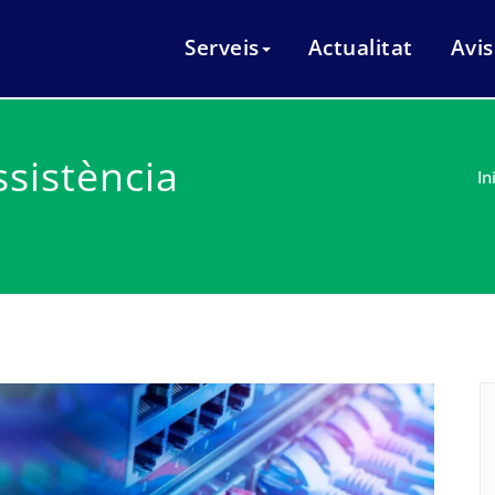
eis i manteniments informàtics Mataró
italnet
Serveis
Actualitat
Avis
ssistència
In