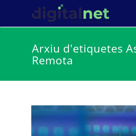
Skip
to
Serv
Dig
content
Arxiu d'etiquetes A
Remota