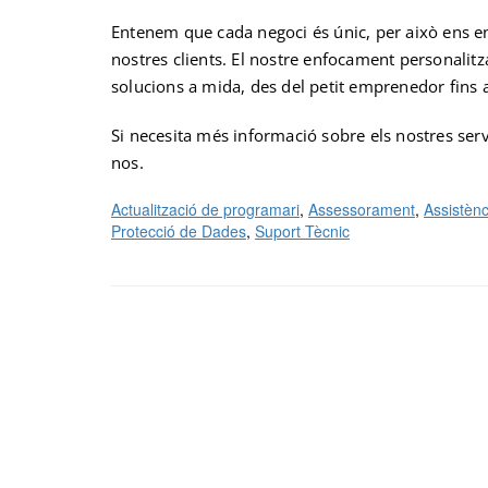
Entenem que cada negoci és únic, per això ens en
nostres clients. El nostre enfocament personalitz
solucions a mida, des del petit emprenedor fins 
Si necesita més informació sobre els nostres ser
nos.
Actualització de programari
, 
Assessorament
, 
Assistèn
Protecció de Dades
, 
Suport Tècnic