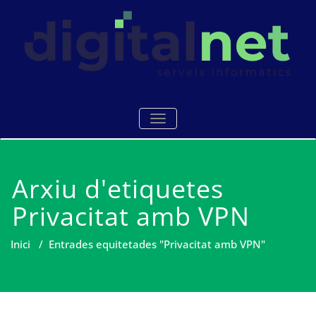
Skip
to
content
Serveis i manteniments
Digitalnet
TOGGLE NAVIGATION
informàtics Mataró
Arxiu d'etiquetes
Privacitat amb VPN
Inici
/
Entrades equitetades "Privacitat amb VPN"