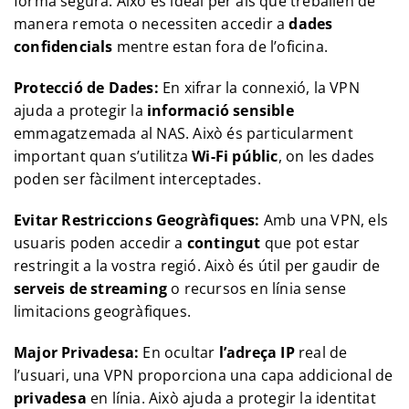
forma segura. Això és ideal per als que treballen de
manera remota o necessiten accedir a
dades
confidencials
mentre estan fora de l’oficina.
Protecció de Dades:
En xifrar la connexió, la VPN
ajuda a protegir la
informació sensible
emmagatzemada al NAS. Això és particularment
important quan s’utilitza
Wi-Fi públic
, on les dades
poden ser fàcilment interceptades.
Evitar Restriccions Geogràfiques:
Amb una VPN, els
usuaris poden accedir a
contingut
que pot estar
restringit a la vostra regió. Això és útil per gaudir de
serveis de streaming
o recursos en línia sense
limitacions geogràfiques.
Major Privadesa:
En ocultar
l’adreça IP
real de
l’usuari, una VPN proporciona una capa addicional de
privadesa
en línia. Això ajuda a protegir la identitat