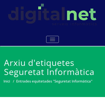
Skip
to
content
Serveis i manteniments
Digitalnet
TOGGLE NAVIGATION
informàtics Mataró
Arxiu d'etiquetes
Seguretat Informàtica
Inici
/
Entrades equitetades "Seguretat Informàtica"