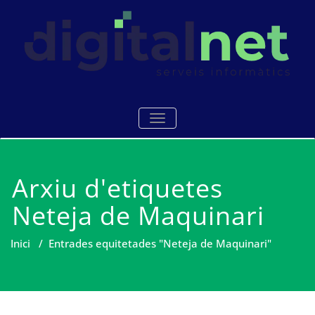
Skip
to
content
Serveis i manteniments
Digitalnet
TOGGLE NAVIGATION
informàtics Mataró
Arxiu d'etiquetes
Neteja de Maquinari
Inici
/
Entrades equitetades "Neteja de Maquinari"