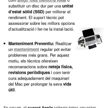
afegir més memòria RAM
substituir un disc dur per una
unitat
per millorar el
d’estat sòlid (SSD)
rendiment. El suport tècnic pot
assessorar sobre les millors opcions
d’actualització i fer-ne la instal·lació.
Realitzar
Manteniment Preventiu:
un
regular pot evitar
manteniment
problemes més grans. Per aquest
motiu, els tècnics ofereixen
recomanacions sobre
neteja física,
i com tenir
revisions periòdiques
cura adequadament del maquinari
del Mac per prolongar la seva
vida
.
útil
En resum, el
suport Apple
cobreix totes aquestes