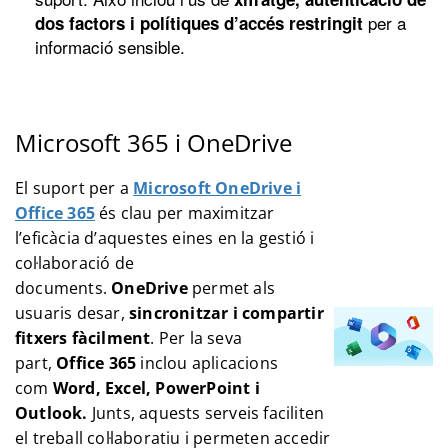
per a
dos factors i polítiques d’accés restringit
informació sensible.
Microsoft 365 i OneDrive
El suport per a
Microsoft OneDrive i
Office 365
és clau per maximitzar
l’eficàcia d’aquestes eines en la gestió i
col·laboració de
documents.
OneDrive
permet als
usuaris desar,
sincronitzar i compartir
fitxers fàcilment
. Per la seva
part,
Office 365
inclou aplicacions
com
Word, Excel, PowerPoint i
Outlook.
Junts, aquests serveis faciliten
el treball col·laboratiu i permeten accedir