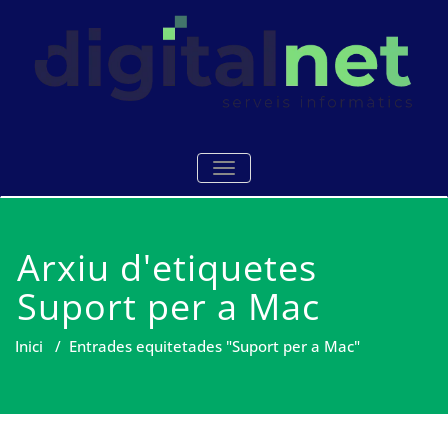
Skip
to
content
Serveis i manteniments
Digitalnet
TOGGLE NAVIGATION
informàtics Mataró
Arxiu d'etiquetes
Suport per a Mac
Inici
/
Entrades equitetades "Suport per a Mac"