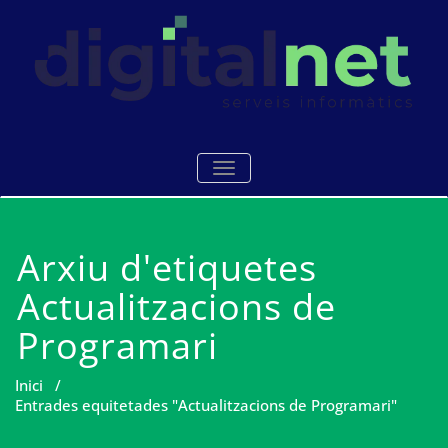
Skip
to
content
Serveis i manteniments
Digitalnet
TOGGLE NAVIGATION
informàtics Mataró
Arxiu d'etiquetes
Actualitzacions de
Programari
Inici
/
Entrades equitetades "Actualitzacions de Programari"