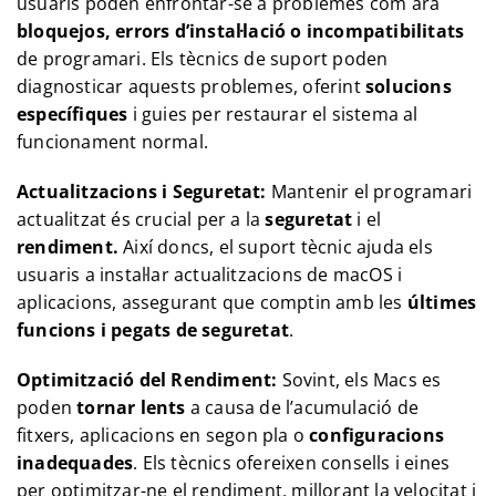
usuaris poden enfrontar-se a problemes com ara
bloquejos, errors d’instal·lació o incompatibilitats
de programari. Els tècnics de suport poden
diagnosticar aquests problemes, oferint
solucions
específiques
i guies per restaurar el sistema al
funcionament normal.
Actualitzacions i Seguretat:
Mantenir el programari
actualitzat és crucial per a la
seguretat
i el
rendiment.
Així doncs, el suport tècnic ajuda els
usuaris a instal·lar actualitzacions de macOS i
aplicacions, assegurant que comptin amb les
últimes
funcions i pegats de seguretat
.
Optimització del Rendiment:
Sovint, els Macs es
poden
tornar lents
a causa de l’acumulació de
fitxers, aplicacions en segon pla o
configuracions
inadequades
. Els tècnics ofereixen consells i eines
per optimitzar-ne el rendiment, millorant la velocitat i