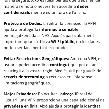
forma segura. Això és ideal per als que treballen de
manera remota o necessiten accedir a
dades
confidencials
mentre estan fora de l’oficina.
Protecció de Dades:
En xifrar la connexió, la VPN
ajuda a protegir la
informació sensible
emmagatzemada al NAS. Això és particularment
important quan s’utilitza
Wi-Fi públic
, on les dades
poden ser fàcilment interceptades.
Evitar Restriccions Geogràfiques:
Amb una VPN, els
usuaris poden accedir a
contingut
que pot estar
restringit a la vostra regió. Això és útil per gaudir de
serveis de streaming
o recursos en línia sense
limitacions geogràfiques.
Major Privadesa:
En ocultar
l’adreça IP
real de
l’usuari, una VPN proporciona una capa addicional de
privadesa
en línia. Això ajuda a protegir la identitat