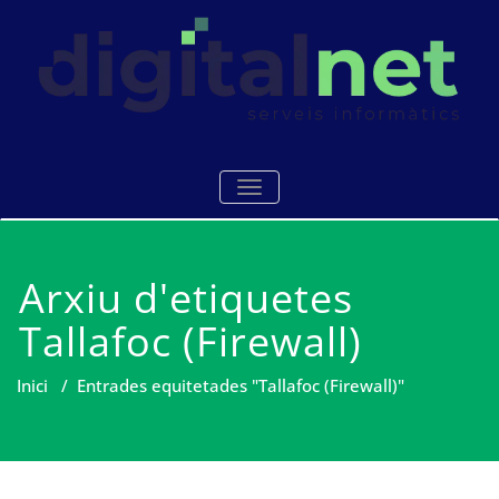
Skip
to
content
Serveis i manteniments
Digitalnet
TOGGLE NAVIGATION
informàtics Mataró
Arxiu d'etiquetes
Tallafoc (Firewall)
Inici
/
Entrades equitetades "Tallafoc (Firewall)"