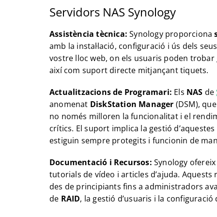
Servidors NAS Synology
Assistència tècnica:
Synology proporciona
amb la instal·lació, configuració i ús dels seu
vostre lloc web, on els usuaris poden trobar
així com suport directe mitjançant tiquets.
Actualitzacions de Programari:
Els
NAS
de
anomenat
DiskStation Manager
(DSM), que 
no només milloren la funcionalitat i el rend
crítics. El suport implica la gestió d’aqueste
estiguin sempre protegits i funcionin de ma
Documentació i Recursos:
Synology ofereix
tutorials de vídeo i articles d’ajuda. Aquests 
des de principiants fins a administradors av
de
RAID
, la gestió d’usuaris i la configuració