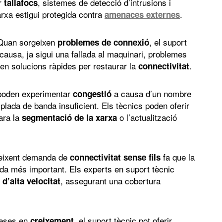
ar
, sistemes de detecció d’intrusions i
tallafocs
arxa estigui protegida contra
.
amenaces externes
uan sorgeixen
, el suport
problemes de connexió
a causa, ja sigui una fallada al maquinari, problemes
nen solucions ràpides per restaurar la
.
connectivitat
poden experimentar
a causa d’un nombre
congestió
lada de banda insuficient. Els tècnics poden oferir
ara la
o l’actualització
segmentació de la xarxa
eixent demanda de
fa que la
connectivitat sense fils
ada més important. Els experts en suport tècnic
, assegurant una cobertura
 d’alta velocitat
eses en
, el suport tècnic pot oferir
creixement