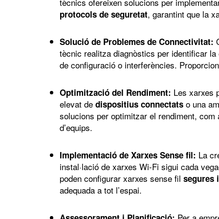
tècnics ofereixen solucions per implement
, garantint que la x
protocols de seguretat
Q
Solució de Problemes de Connectivitat:
tècnic realitza diagnòstics per identificar l
de configuració o interferències. Proporcio
Les xarxes 
Optimització del Rendiment:
elevat de
o una amp
dispositius connectats
solucions per optimitzar el rendiment, com 
d’equips.
La cr
Implementació de Xarxes Sense fil:
instal·lació de xarxes Wi-Fi sigui cada veg
poden configurar xarxes sense fil
segures i
adequada a tot l’espai.
Per a empr
Assessorament i Planificació: