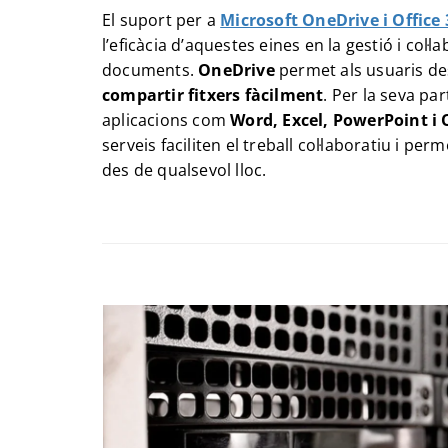
El suport per a
Microsoft OneDrive i Office 
l’eficàcia d’aquestes eines en la gestió i col·l
documents.
OneDrive
permet als usuaris de
compartir fitxers fàcilment
. Per la seva par
aplicacions com
Word, Excel, PowerPoint i 
serveis faciliten el treball col·laboratiu i pe
des de qualsevol lloc.