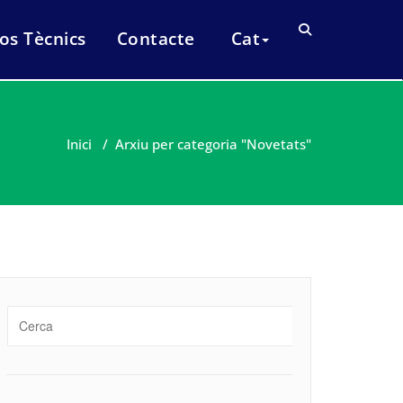
os Tècnics
Contacte
Cat
Inici
/
Arxiu per categoria "Novetats"