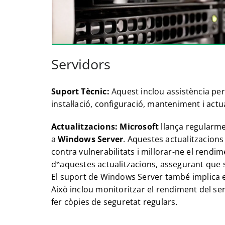
Servidors
Suport Tècnic:
Aquest inclou assistència per
instal·lació, configuració, manteniment i actu
Actualitzacions:
Microsoft
llança regularm
a
Windows Server
. Aquestes actualitzacions
contra vulnerabilitats i millorar-ne el rendim
d‟aquestes actualitzacions, assegurant que
El suport de Windows Server també implica 
Això inclou monitoritzar el rendiment del se
fer còpies de seguretat regulars.