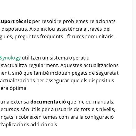
suport tècnic
per resoldre problemes relacionats
s dispositius. Això inclou assistència a través del
 guies, preguntes freqüents i fòrums comunitaris,
Synology
utilitzen un sistema operatiu
s’actualitza regularment. Aquestes actualitzacions
iment, sinó que també inclouen pegats de seguretat
s actualitzacions per assegurar que els dispositius
nera òptima.
 una extensa
documentació
que inclou manuals,
recursos són útils per a usuaris de tots els nivells,
ançats, i cobreixen temes com ara la configuració
 d’aplicacions addicionals.