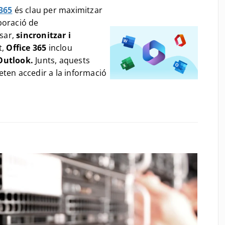
365
és clau per maximitzar
aboració de
sar,
sincronitzar i
t,
Office 365
inclou
Outlook.
Junts, aquests
rmeten accedir a la informació