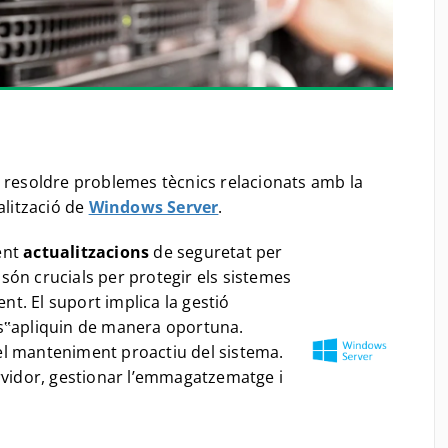
 resoldre problemes tècnics relacionats amb la
alització de
Windows Server
.
ent
actualitzacions
de seguretat per
 són crucials per protegir els sistemes
ent. El suport implica la gestió
 s‟apliquin de manera oportuna.
el manteniment proactiu del sistema.
rvidor, gestionar l’emmagatzematge i