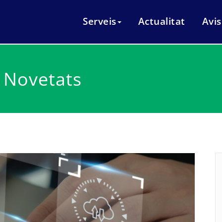
eis i manteniments informàtics Mataró
italnet
Serveis
Actualitat
Avis
s Novetats